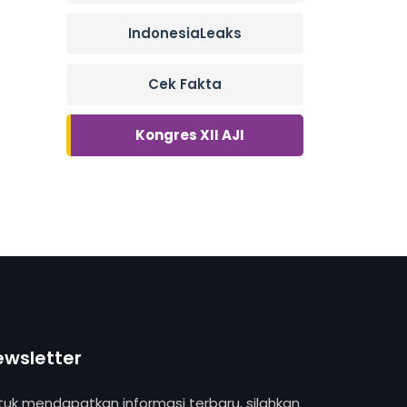
IndonesiaLeaks
Cek Fakta
Kongres XII AJI
ewsletter
tuk mendapatkan informasi terbaru, silahkan