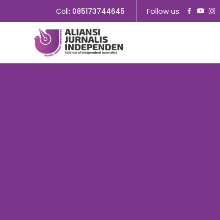
Follow us:
Call:
085173744645