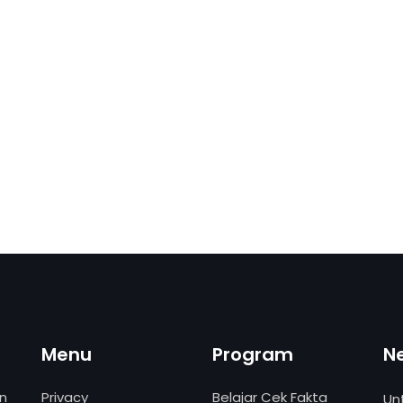
Menu
Program
N
an
Privacy
Belajar Cek Fakta
Un