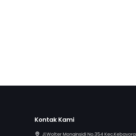
Kontak Kami
Jl.Wolter Monginsidi No.354 Kec.Kebayor