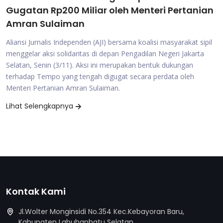
Gugatan Rp200 Miliar oleh Menteri Pertanian
Amran Sulaiman
Aliansi Jurnalis Independen (AJI) bersama koalisi masyarakat sipil
menggelar aksi solidaritas di depan Pengadilan Negeri Jakarta
Selatan, Senin (3/11). Aksi ini merupakan bentuk dukungan
terhadap Tempo yang tengah digugat secara perdata oleh
Menteri Pertanian Amran Sulaiman.
Lihat Selengkapnya
Kontak Kami
Jl.Wolter Monginsidi No.354 Kec.Kebayoran Baru,
Kabupaten Labuhanbatu Selatan