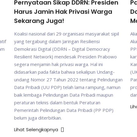
Pernyataan Sikap DDRN: Presiden
Pa
Harus Jamin Hak Privasi Warga
D
Sekarang Juga!
M
Koalisi nasional dari 29 organisasi masyarakat sipil
Ali
tif
yang tergabung dalam Jaringan Resiliensi
Al
gam
Demokrasi Digital (DDRN – Digital Democracy
PP
Resilient Network) mendesak Presiden Prabowo
kar
segera menjamin hak privasi warga. Hal ini
Ka
didasarkan pada fakta bahwa sekalipun Undang-
(UK
undang Nomor 27 Tahun 2022 tentang Pelindungan
Pam
Data Pribadi (UU PDP) telah lama rampung, namun
pr
baik lembaga Pelindungan Data Pribadi maupun
da
peraturan teknis dalam bentuk Peraturan
Li
Pemerintah Pelindungan Data Pribadi (PP PDP)
belum juga diterbitkan.
Lihat Selengkapnya