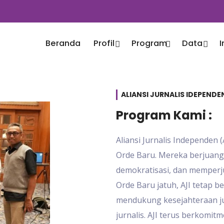
Beranda
Profil
Program
Data
ALIANSI JURNALIS IDEPEND
Program Kami :
Aliansi Jurnalis Independen 
Orde Baru. Mereka berjuan
demokratisasi, dan memperju
Orde Baru jatuh, AJI tetap 
mendukung kesejahteraan ju
jurnalis. AJI terus berkomi