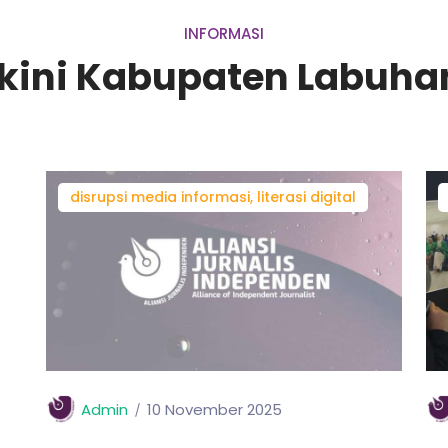
INFORMASI
rkini Kabupaten Labuha
disrupsi media informasi, literasi digital
Admin
10 November 2025