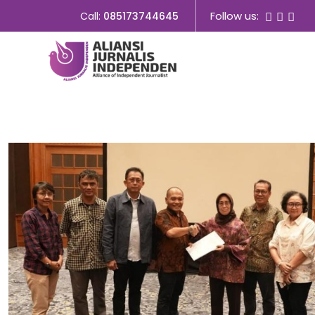
Follow us:
Call:
085173744645