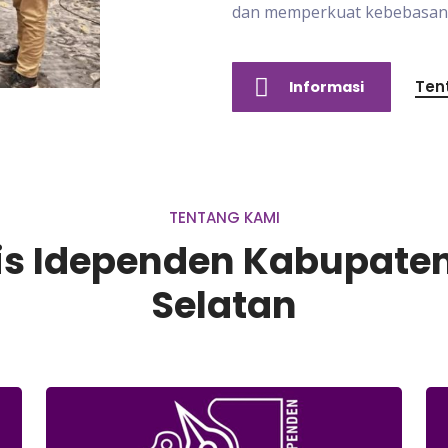
dan memperkuat kebebasan p
Ten
Informasi
TENTANG KAMI
lis Idependen Kabupat
Selatan